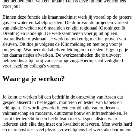
met het bedienen van een kraan? Dan is deze functie wellicht iets
voor jou!
Binnen deze functie als kraanmachinist werk jij vooral op de grotere
gas- en water en kabelprojecten. De duur van de projecten varieert
van enkele weken tot 6 maanden en zijn regionaal (Groningen &
Drenthe) en landelijk. De werkzaamheden voer jij uit op een
hydraulische rupskraan. Je werkt nauwkeurig met het graven van
sleuven. Dit doe je volgens de Klic melding en met oog voor je
omgeving. Wanneer de kabels en leidingen in de sleuf liggen ga je
het daarna netjes afwerken. De werkzaamheden die je uitvoert
hebben dus altijd oog voor je omgeving. Hierbij staat veiligheid
voor jezelf en collega's voorop.
Waar ga je werken?
Je komt te werken bij een bedrijf in de omgeving van Assen dat
gespecialiseerd in het leggen, monteren en testen van kabels en
leidingen. Er wordt gewerkt in een combinatie van ouderwets
vakmanschap en moderne, duurzame bouw en infratechnieken. Je
komt hier terecht in een hecht team met vakspecialisten waar
iedereen zich elke dag inzet om kwaliteit te leveren. Men werkt hard
en daarnaast is er veel plezier, zowel tijdens het werk als daarbuiten.