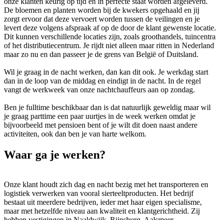
onze klanten keurig op tijd en in perfecte staat worden afgeleverd.
De bloemen en planten worden bij de kwekers opgehaald en jij
zorgt ervoor dat deze vervoert worden tussen de veilingen en je
levert deze volgens afspraak af op de door de klant gewenste locatie.
Dit kunnen verschillende locaties zijn, zoals groothandels, tuincentra
of het distributiecentrum. Je rijdt niet alleen maar ritten in Nederland
maar zo nu en dan passeer je de grens van België of Duitsland.
Wil je graag in de nacht werken, dan kan dit ook. Je werkdag start
dan in de loop van de middag en eindigt in de nacht. In de regel
vangt de werkweek van onze nachtchauffeurs aan op zondag.
Ben je fulltime beschikbaar dan is dat natuurlijk geweldig maar wil
je graag parttime een paar uurtjes in de week werken omdat je
bijvoorbeeld met pensioen bent of je wilt dit doen naast andere
activiteiten, ook dan ben je van harte welkom.
Waar ga je werken?
Onze klant houdt zich dag en nacht bezig met het transporteren en
logistiek verwerken van vooral sierteeltproducten. Het bedrijf
bestaat uit meerdere bedrijven, ieder met haar eigen specialisme,
maar met hetzelfde niveau aan kwaliteit en klantgerichtheid. Zij
hebben vestigingen in Naaldwijk, Rijnsburg, Aalsmeer,