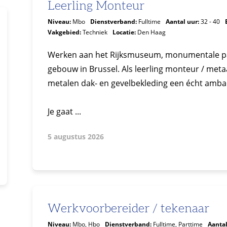
Leerling Monteur
Niveau:
Mbo
Dienstverband:
Fulltime
Aantal uur:
32 - 40
Vakgebied:
Techniek
Locatie:
Den Haag
Werken aan het Rijksmuseum, monumentale pand
gebouw in Brussel. Als leerling monteur / metaal
metalen dak- en gevelbekleding een écht ambach
Je gaat ...
5 augustus 2026
Werkvoorbereider / tekenaar
Niveau:
Mbo, Hbo
Dienstverband:
Fulltime, Parttime
Aantal