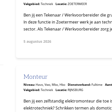
Vakgebied:
Techniek
Locatie:
ZOETERMEER
Ben jij een Tekenaar / Werkvoorbereider die g
In deze functie in Zoetermeer werk je aan tech
sector. Als Tekenaar / Werkvoorbereider zorg j
5 augustus 2026
Monteur
Niveau:
Havo, Vwo, Mbo, Hbo
Dienstverband:
Fulltime
Aant
Vakgebied:
Techniek
Locatie:
RIJNSBURG
Ben jij een zelfstandig elektromonteur die toe 
elektrotechniek? Schrikken termen als domotic