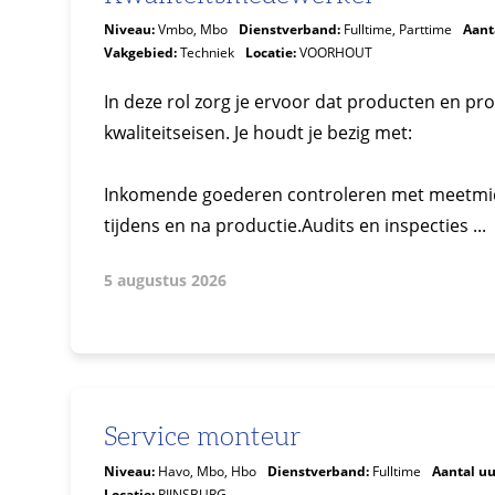
Niveau:
Vmbo, Mbo
Dienstverband:
Fulltime, Parttime
Aant
Vakgebied:
Techniek
Locatie:
VOORHOUT
In deze rol zorg je ervoor dat producten en pr
kwaliteitseisen. Je houdt je bezig met:
Inkomende goederen controleren met meetmidd
tijdens en na productie.Audits en inspecties ...
5 augustus 2026
Service monteur
Niveau:
Havo, Mbo, Hbo
Dienstverband:
Fulltime
Aantal uu
Locatie:
RIJNSBURG