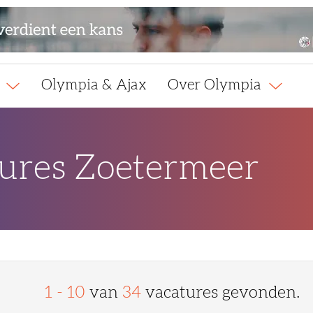
l
Olympia & Ajax
Over Olympia
tures Zoetermeer
1 - 10
van
34
vacatures gevonden.