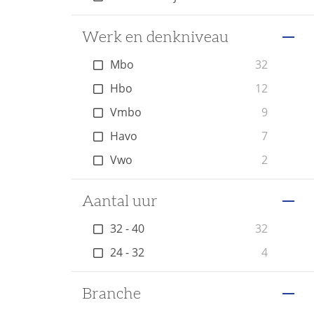
Werk en denkniveau
Mbo
32
Hbo
12
Vmbo
9
Havo
7
Vwo
2
Aantal uur
32 - 40
32
24 - 32
4
Branche