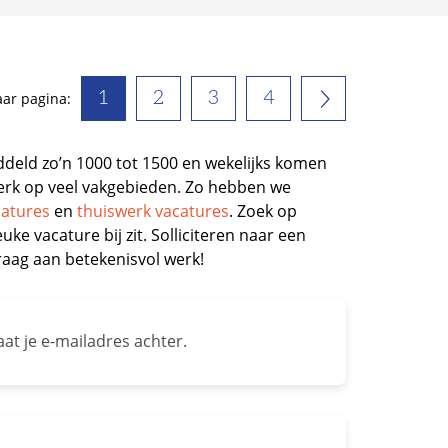
1
2
3
4
ar pagina:
deld zo’n 1000 tot 1500 en wekelijks komen
t werk op veel vakgebieden. Zo hebben we
catures
en
thuiswerk vacatures
. Zoek op
euke vacature bij zit. Solliciteren naar een
raag aan betekenisvol werk!
at je e-mailadres achter.