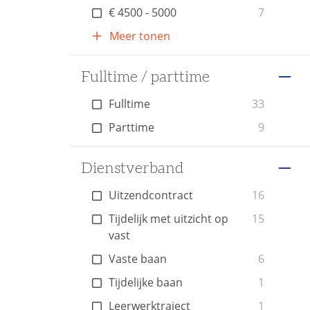
€ 4500 - 5000
7
Meer tonen
Fulltime / parttime
Fulltime
33
Parttime
9
Dienstverband
Uitzendcontract
16
Tijdelijk met uitzicht op
15
vast
Vaste baan
6
Tijdelijke baan
1
Leerwerktraject
1