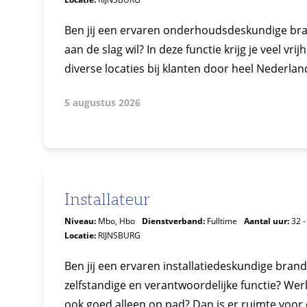
Ben jij een ervaren onderhoudsdeskundige bran
aan de slag wil? In deze functie krijg je veel vr
diverse locaties bij klanten door heel Nederland.
5 augustus 2026
Installateur
Niveau:
Mbo, Hbo
Dienstverband:
Fulltime
Aantal uur:
32 -
Locatie:
RIJNSBURG
Ben jij een ervaren installatiedeskundige brand
zelfstandige en verantwoordelijke functie? Wer
ook goed alleen op pad? Dan is er ruimte voor e