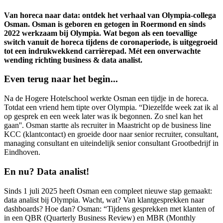
Van horeca naar data: ontdek het verhaal van Olympia-collega
Osman. Osman is geboren en getogen in Roermond en sinds
2022 werkzaam bij Olympia. Wat begon als een toevallige
switch vanuit de horeca tijdens de coronaperiode, is uitgegroeid
tot een indrukwekkend carrièrepad. Mét een onverwachte
wending richting business & data analist.
Even terug naar het begin...
Na de Hogere Hotelschool werkte Osman een tijdje in de horeca.
Totdat een vriend hem tipte over Olympia. “Diezelfde week zat ik al
op gesprek en een week later was ik begonnen. Zo snel kan het
gaan''. Osman startte als recruiter in Maastricht op de business line
KCC (klantcontact) en groeide door naar senior recruiter, consultant,
managing consultant en uiteindelijk senior consultant Grootbedrijf in
Eindhoven.
En nu? Data analist!
Sinds 1 juli 2025 heeft Osman een compleet nieuwe stap gemaakt:
data analist bij Olympia. Wacht, wat? Van klantgesprekken naar
dashboards? Hoe dan? Osman: “Tijdens gesprekken met klanten of
in een QBR (Quarterly Business Review) en MBR (Monthly