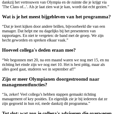
dankzij het vertrouwen van Olympia en de ruimte die je krijgt via
'The Class of...'. Als je laat zien wat je kan, wordt dat echt gezien.”
Wat is je het meest bijgebleven van het programma?
“Dat je leert kijken door andere brillen, bijvoorbeeld die van een
manager. Dat helpt me nu dagelijks bij het presenteren van
rapportages. En niet te vergeten: de band met de groep. We zijn
hecht geworden en spreken elkaar vaak.”
Hoeveel collega's deden eraan mee?
“We begonnen met 20, na een maand waren we nog met 15, en nu
richting het einde zijn we nog met 10. Het is best pittig, maar als
alles goed gaat, studeren we in september af!”
Zijn er meer Olympianen doorgestroomd naar
managementfuncties?
“Ja, zeker! Veel collega’s hebben stappen gemaakt richting
management of key posities. En eigenlijk zie je bij iedereen dat ze
zijn gegroeid in hun rol, mede dankzij dit programma.”
Tot slot: wat zou je collega's adviseren die overwegen