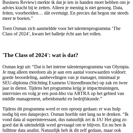
Business Review) merkte ik dat je iets in handen moet hebben om je
advies kracht bij te zetten. Alleen je mening is niet genoeg. Data,
feiten, voorbeelden… dát overtuigt. En precies dat begon me steeds
meer te boeien.”
Toen Osman zich aanmeldde voor het talentenprogramma ‘The
Class of 2024’, kwam het balletje écht aan het rollen.
'The Class of 2024': wat is dat?
Osman legt uit: “Dat is het interne talentenprogramma van Olympia.
Je mag alleen meedoen als je aan een aantal voorwaarden voldoet:
goede beoordeling, aanbevelingen van je manager, minimaal je
SEU-diploma (Stichting Examens Uitzendbranche) op zak en twee
jaar in dienst. Tijdens het programma krijg je impacttrainingen,
intervisies en volg je een post-hbo via ARTRA op het gebied van
middle management, arbeidsmarkt en bedrijfskunde.”
Tijdens dit programma werd er een oproep gedaan: er was hulp
nodig bij een dataproject. Osman hoefde niet lang na te denken. “Ik
vond data al superinteressant, dus natuurlijk zei ik JA! Het ging zo
goed dat ik uiteindelijk werd gevraagd om te blijven. En nu ben ik
fulltime data analist. Natuurlijk heb ik dit zelf gedaan, maar ook