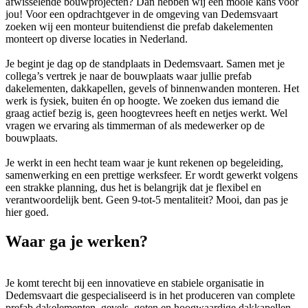
afwisselende bouwprojecten? Dan hebben wij een mooie kans voor
jou! Voor een opdrachtgever in de omgeving van Dedemsvaart
zoeken wij een monteur buitendienst die prefab dakelementen
monteert op diverse locaties in Nederland.
Je begint je dag op de standplaats in Dedemsvaart. Samen met je
collega’s vertrek je naar de bouwplaats waar jullie prefab
dakelementen, dakkapellen, gevels of binnenwanden monteren. Het
werk is fysiek, buiten én op hoogte. We zoeken dus iemand die
graag actief bezig is, geen hoogtevrees heeft en netjes werkt. Wel
vragen we ervaring als timmerman of als medewerker op de
bouwplaats.
Je werkt in een hecht team waar je kunt rekenen op begeleiding,
samenwerking en een prettige werksfeer. Er wordt gewerkt volgens
een strakke planning, dus het is belangrijk dat je flexibel en
verantwoordelijk bent. Geen 9-tot-5 mentaliteit? Mooi, dan pas je
hier goed.
Waar ga je werken?
Je komt terecht bij een innovatieve en stabiele organisatie in
Dedemsvaart die gespecialiseerd is in het produceren van complete
prefab dakelementen, gevels, goten en hoogwaardige dakkapellen.