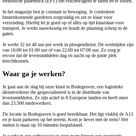
elektrische pallettruck (EPT) om vrachtwagens te laden en te lossen.
In het magazijn ben je constant in beweging. Je controleert
binnenkomende goederen zorgvuldig en zet ze klaar voor
verzending. Hierbij let je goed op of alles op tijd klaarstaat voor
transport. Je werkt nauwkeurig en houdt de planning scherp in de
gaten.
Je werkt 32 tot 40 uur per week in ploegendienst. De werktijden zijn
van 16:00 tot 01:00 uur of van 22:00 tot 07:00 uur. Zo zorg je
ervoor dat de levensmiddelen dag en nacht op de juiste plek
terechtkomen.
Waar ga je werken?
Je gaat aan de slag bij onze klant in Bodegraven, een logistieke
dienstverlener die gespecialiseerd is in de distributie van
levensmiddelen. Ze zijn actief in 8 Europese landen en heeft meer
dan 23.500 medewerkers.
De locatie in Bodegraven is goed bereikbaar. Het ligt vlakbij de A12
en je kunt parkeren op het terrein. Kom je liever met de trein? Het
station is maar op 10 minuten loopafstand.
Je werkt in een enthousiast en jong team binnen een groeiende