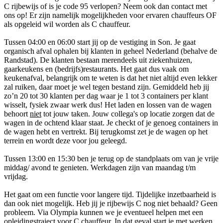
C rijbewijs of is je code 95 verlopen? Neem ook dan contact met
ons op! Er zijn namelijk mogelijkheden voor ervaren chauffeurs OF
als opgeleid wil worden als C chauffeur.
Tussen 04:00 en 06:00 start jij op de vestiging in Son. Je gaat
organisch afval ophalen bij klanten in geheel Nederland (behalve de
Randstad). De klanten bestaan merendeels uit ziekenhuizen,
gaarkeukens en (bedrijfs)restaurants. Het gaat dus vaak om
keukenafval, belangrijk om te weten is dat het niet altijd even lekker
zal ruiken, daar moet je wel tegen bestand zijn. Gemiddeld heb jij
zo’n 20 tot 30 klanten per dag waar je 1 tot 3 containers per klant
wisselt, fysiek zwaar werk dus! Het laden en lossen van de wagen
behoort
niet
tot jouw taken. Jouw collega's op locatie zorgen dat de
wagen in de ochtend klaar staat. Je checkt of je genoeg containers in
de wagen hebt en vertrekt. Bij terugkomst zet je de wagen op het
terrein en wordt deze voor jou geleegd.
Tussen 13:00 en 15:30 ben je terug op de standplaats om van je vrije
middag/ avond te genieten. Werkdagen zijn van maandag t/m
vrijdag.
Het gaat om een functie voor langere tijd. Tijdelijke inzetbaarheid is
dan ook niet mogelijk. Heb jij je rijbewijs C nog niet behaald? Geen
probleem. Via Olympia kunnen we je eventueel helpen met een
opleidingstraject voor C chauffeur. In dat geval start je met werken