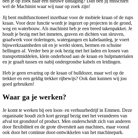
ben je op zoek naar een nieuwe uitdaging? Dan ben jij misschien
wel de Machinist waar wij naar op zoek zijn!
Jij bent multifunctioneel inzetbaar voor de mobiele kraan of de rups
kraan. Voor deze functie wordt je ingezet op projecten in de grond,
weg en waterbouw. Als machinist heb je een breed takenpakket. Je
houdt je bezig met het inmeten, graven en dichten van sleuven,
graafwerk voor rioleringen, watergangen en kabelaanleg, je voert
hijswerkzaamheden uit en je werkt sloten, bermen en schuine
hellingen af. Verder ben je ook bezig met het laden en lossen van
transportmiddelen, klein onderhoud aan de kraan en hulpmaterialen
en je graaft tussen en nabij ondergrondse kabels en leidingen.
Heb je geen ervaring op de kraan of bulldozer, maar wel op de
trekker en een geldig trekker rijbewijs? Ook dan kunnen wij jou
goed gebruiken!
Waar ga je werken?
Je komt te werken bij een loon- en verhuurbedrijf in Emmen. Deze
organisatie houdt zich kort gezegd bezig met het veranderen van
afval tot grondstof of product. Men onderscheidt zich van anderen
door flexibiliteit en de grote diversiteit aan machines, maar vooral
ook door het continue door-ontwikkelen van het machinepark.