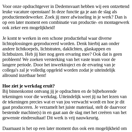
Voor onze opdrachtgever in Dedemsvaart hebben wij een ontzettend
leuke vacature openstaan! In deze functie ga je aan de slag als
productiemedewerker. Zoek jij meer afwisseling in je werk? Dan is
op een later moment een combinatie van productie- en montagewerk
ook zeker een mogelijkheid!
Je komt te werken in een schone productiehal waar diverse
lichtoplossingen geproduceerd worden. Denk hierbij aan onder
andere lichtkoepels, lichtstraten, daklichten, glaskappen en
lichtbuizen. Heb jij hier nog geen ervaring mee? Ook dat is geen
probleem! We zoeken versterking van het vaste team voor de
langere periode. Door het inwerktraject en de ervaring van je
collega's zal je volledig opgeleid worden zodat je uiteindelijk
allround inzetbaar bent!
Hoe ziet je werkdag eruit?
Bij binnenkomst ontvang jij je opdrachten en de bijbehorende
tekeningen voor die werkdag. Uiteindelijk weet jij na het lezen van
de tekeningen precies wat er van jou verwacht wordt en hoe je dit
gaat produceren. Je verzamelt het juiste materiaal, stelt de daarvoor
bestemde machine(s) in en gaat aan de slag met het creëren van het
gewenste eindresultaat! Dit werk is vrij nauwkeurig.
Daarnaast is het op een later moment dus ook een mogelijkheid om