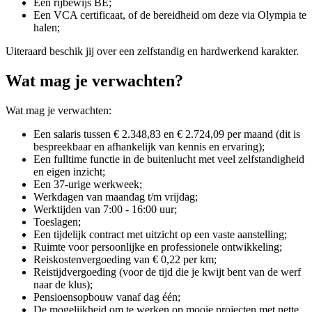
Een rijbewijs BE;
Een VCA certificaat, of de bereidheid om deze via Olympia te
halen;
Uiteraard beschik jij over een zelfstandig en hardwerkend karakter.
Wat mag je verwachten?
Wat mag je verwachten:
Een salaris tussen € 2.348,83 en € 2.724,09 per maand (dit is
bespreekbaar en afhankelijk van kennis en ervaring);
Een fulltime functie in de buitenlucht met veel zelfstandigheid
en eigen inzicht;
Een 37-urige werkweek;
Werkdagen van maandag t/m vrijdag;
Werktijden van 7:00 - 16:00 uur;
Toeslagen;
Een tijdelijk contract met uitzicht op een vaste aanstelling;
Ruimte voor persoonlijke en professionele ontwikkeling;
Reiskostenvergoeding van € 0,22 per km;
Reistijdvergoeding (voor de tijd die je kwijt bent van de werf
naar de klus);
Pensioensopbouw vanaf dag één;
De mogelijkheid om te werken op mooie projecten met nette