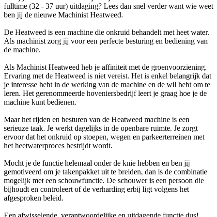
fulltime (32 - 37 uur) uitdaging? Lees dan snel verder want wie weet
ben jij de nieuwe Machinist Heatweed.
De Heatweed is een machine die onkruid behandelt met heet water.
Als machinist zorg jij voor een perfecte besturing en bediening van
de machine.
Als Machinist Heatweed heb je affiniteit met de groenvoorziening.
Ervaring met de Heatweed is niet vereist. Het is enkel belangrijk dat
je interesse hebt in de werking van de machine en de wil hebt om te
leren. Het gerenommeerde hoveniersbedrijf leert je graag hoe je de
machine kunt bedienen.
Maar het rijden en besturen van de Heatweed machine is een
serieuze taak. Je werkt dagelijks in de openbare ruimte. Je zorgt
ervoor dat het onkruid op stoepen, wegen en parkeerterreinen met
het heetwaterproces bestrijdt wordt.
Mocht je de functie helemaal onder de knie hebben en ben jij
gemotiveerd om je takenpakket uit te breiden, dan is de combinatie
mogelijk met een schouwfunctie. De schouwer is een persoon die
bijhoudt en controleert of de verharding erbij ligt volgens het
afgesproken beleid.
Een afwisselende, verantwoordelijke en uitdagende functie dus!