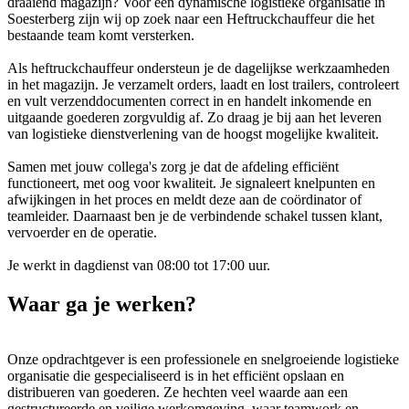
draaiend magazijn? Voor een dynamische logistieke organisatie in
Soesterberg zijn wij op zoek naar een Heftruckchauffeur die het
bestaande team komt versterken.
Als heftruckchauffeur ondersteun je de dagelijkse werkzaamheden
in het magazijn. Je verzamelt orders, laadt en lost trailers, controleert
en vult verzenddocumenten correct in en handelt inkomende en
uitgaande goederen zorgvuldig af. Zo draag je bij aan het leveren
van logistieke dienstverlening van de hoogst mogelijke kwaliteit.
Samen met jouw collega's zorg je dat de afdeling efficiënt
functioneert, met oog voor kwaliteit. Je signaleert knelpunten en
afwijkingen in het proces en meldt deze aan de coördinator of
teamleider. Daarnaast ben je de verbindende schakel tussen klant,
vervoerder en de operatie.
Je werkt in dagdienst van 08:00 tot 17:00 uur.
Waar ga je werken?
Onze opdrachtgever is een professionele en snelgroeiende logistieke
organisatie die gespecialiseerd is in het efficiënt opslaan en
distribueren van goederen. Ze hechten veel waarde aan een
gestructureerde en veilige werkomgeving, waar teamwork en