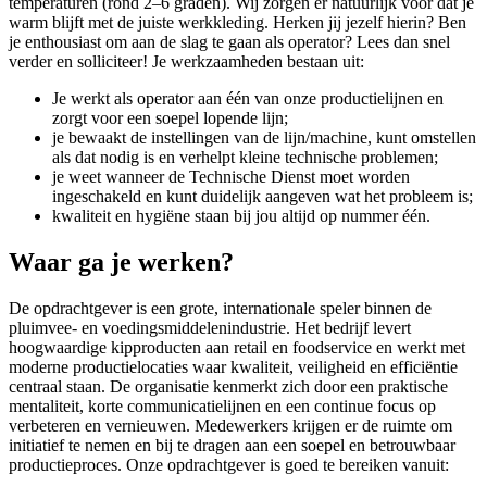
temperaturen (rond 2–6 graden). Wij zorgen er natuurlijk voor dat je
warm blijft met de juiste werkkleding. Herken jij jezelf hierin? Ben
je enthousiast om aan de slag te gaan als operator? Lees dan snel
verder en solliciteer! Je werkzaamheden bestaan uit:
Je werkt als operator aan één van onze productielijnen en
zorgt voor een soepel lopende lijn;
je bewaakt de instellingen van de lijn/machine, kunt omstellen
als dat nodig is en verhelpt kleine technische problemen;
je weet wanneer de Technische Dienst moet worden
ingeschakeld en kunt duidelijk aangeven wat het probleem is;
kwaliteit en hygiëne staan bij jou altijd op nummer één.
Waar ga je werken?
De opdrachtgever is een grote, internationale speler binnen de
pluimvee- en voedingsmiddelenindustrie. Het bedrijf levert
hoogwaardige kipproducten aan retail en foodservice en werkt met
moderne productielocaties waar kwaliteit, veiligheid en efficiëntie
centraal staan. De organisatie kenmerkt zich door een praktische
mentaliteit, korte communicatielijnen en een continue focus op
verbeteren en vernieuwen. Medewerkers krijgen er de ruimte om
initiatief te nemen en bij te dragen aan een soepel en betrouwbaar
productieproces. Onze opdrachtgever is goed te bereiken vanuit: