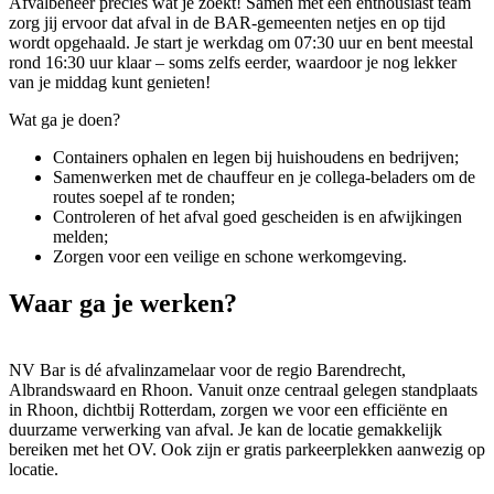
Afvalbeheer precies wat je zoekt! Samen met een enthousiast team
zorg jij ervoor dat afval in de BAR-gemeenten netjes en op tijd
wordt opgehaald. Je start je werkdag om 07:30 uur en bent meestal
rond 16:30 uur klaar – soms zelfs eerder, waardoor je nog lekker
van je middag kunt genieten!
Wat ga je doen?
Containers ophalen en legen bij huishoudens en bedrijven;
Samenwerken met de chauffeur en je collega-beladers om de
routes soepel af te ronden;
Controleren of het afval goed gescheiden is en afwijkingen
melden;
Zorgen voor een veilige en schone werkomgeving.
Waar ga je werken?
NV Bar is dé afvalinzamelaar voor de regio Barendrecht,
Albrandswaard en Rhoon. Vanuit onze centraal gelegen standplaats
in Rhoon, dichtbij Rotterdam, zorgen we voor een efficiënte en
duurzame verwerking van afval. Je kan de locatie gemakkelijk
bereiken met het OV. Ook zijn er gratis parkeerplekken aanwezig op
locatie.