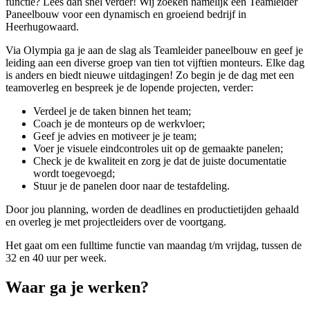
functie? Lees dan snel verder! Wij zoeken namelijk een Teamleider
Paneelbouw voor een dynamisch en groeiend bedrijf in
Heerhugowaard.
Via Olympia ga je aan de slag als Teamleider paneelbouw en geef je
leiding aan een diverse groep van tien tot vijftien monteurs. Elke dag
is anders en biedt nieuwe uitdagingen! Zo begin je de dag met een
teamoverleg en bespreek je de lopende projecten, verder:
Verdeel je de taken binnen het team;
Coach je de monteurs op de werkvloer;
Geef je advies en motiveer je je team;
Voer je visuele eindcontroles uit op de gemaakte panelen;
Check je de kwaliteit en zorg je dat de juiste documentatie
wordt toegevoegd;
Stuur je de panelen door naar de testafdeling.
Door jou planning, worden de deadlines en productietijden gehaald
en overleg je met projectleiders over de voortgang.
Het gaat om een fulltime functie van maandag t/m vrijdag, tussen de
32 en 40 uur per week.
Waar ga je werken?