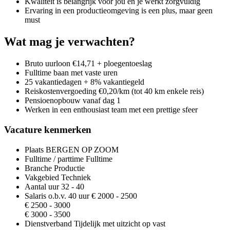
Kwaliteit is belangrijk voor jou en je werkt zorgvuldig
Ervaring in een productieomgeving is een plus, maar geen
must
Wat mag je verwachten?
Bruto uurloon €14,71 + ploegentoeslag
Fulltime baan met vaste uren
25 vakantiedagen + 8% vakantiegeld
Reiskostenvergoeding €0,20/km (tot 40 km enkele reis)
Pensioenopbouw vanaf dag 1
Werken in een enthousiast team met een prettige sfeer
Vacature kenmerken
Plaats
BERGEN OP ZOOM
Fulltime / parttime
Fulltime
Branche
Productie
Vakgebied
Techniek
Aantal uur
32 - 40
Salaris o.b.v. 40 uur
€ 2000 - 2500
€ 2500 - 3000
€ 3000 - 3500
Dienstverband
Tijdelijk met uitzicht op vast