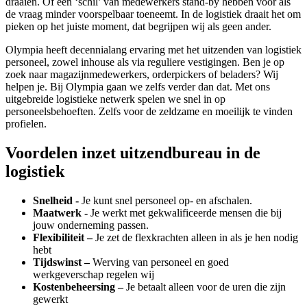
draaien. Of een ‘schil’ van medewerkers stand-by hebben voor als
de vraag minder voorspelbaar toeneemt. In de logistiek draait het om
pieken op het juiste moment, dat begrijpen wij als geen ander.
Olympia heeft decennialang ervaring met het uitzenden van logistiek
personeel, zowel inhouse als via reguliere vestigingen. Ben je op
zoek naar magazijnmedewerkers, orderpickers of beladers? Wij
helpen je. Bij Olympia gaan we zelfs verder dan dat. Met ons
uitgebreide logistieke netwerk spelen we snel in op
personeelsbehoeften. Zelfs voor de zeldzame en moeilijk te vinden
profielen.
Voordelen inzet uitzendbureau in de
logistiek
Snelheid -
Je kunt snel personeel op- en afschalen.
Maatwerk -
Je werkt met gekwalificeerde mensen die bij
jouw onderneming passen.
Flexibiliteit –
Je zet de flexkrachten alleen in als je hen nodig
hebt
Tijdswinst –
Werving van personeel en goed
werkgeverschap regelen wij
Kostenbeheersing –
Je betaalt alleen voor de uren die zijn
gewerkt